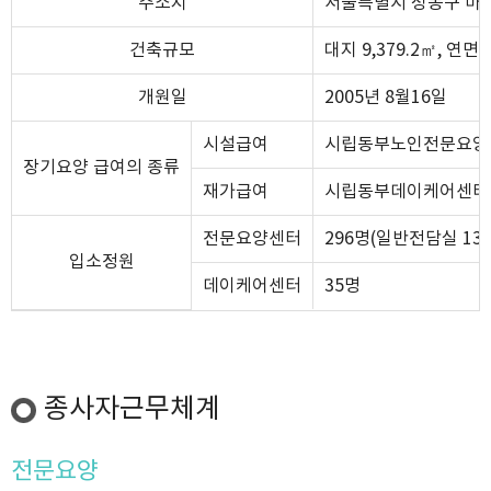
주소지
서울특별시 성동구 마장로
건축규모
대지 9,379.2㎡, 연면
개원일
2005년 8월16일
시설급여
시립동부노인전문요양
장기요양 급여의 종류
재가급여
시립동부데이케어센터
전문요양센터
296명(일반전담실 130
입소정원
데이케어센터
35명
종사자근무체계
전문요양