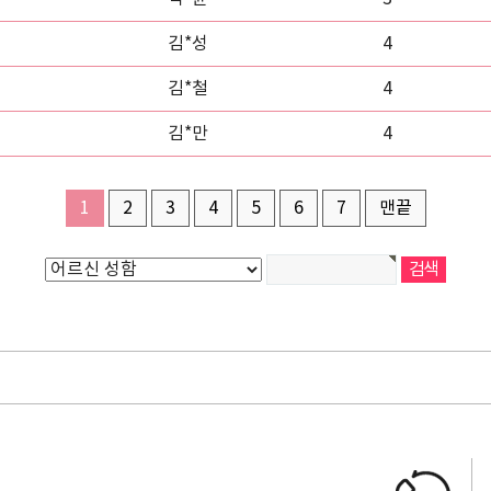
김*성
4
김*철
4
김*만
4
1
2
3
4
5
6
7
맨끝