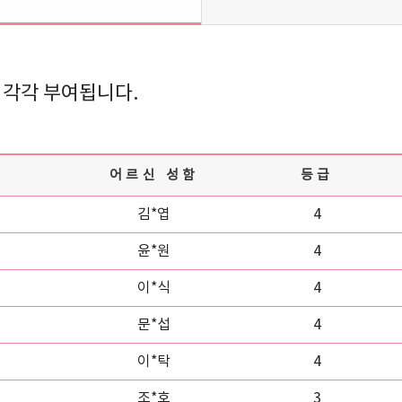
 각각 부여됩니다.
어르신 성함
등급
김*엽
4
윤*원
4
이*식
4
문*섭
4
이*탁
4
조*호
3