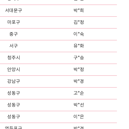
서대문구
박*희
마포구
김*정
중구
이*숙
서구
유*화
청주시
구*승
안양시
박*정
강남구
박*경
성동구
고*순
성동구
박*선
성동구
이*은
영등포구
박*경