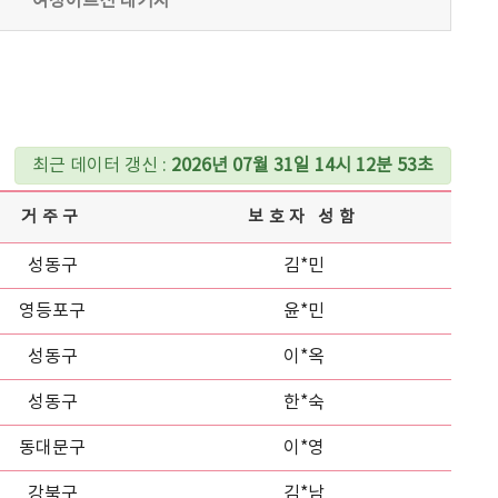
여성어르신 대기자
최근 데이터 갱신 :
2026년 07월 31일 14시 12분 53초
거주구
보호자 성함
성동구
김*민
영등포구
윤*민
성동구
이*옥
성동구
한*숙
동대문구
이*영
강북구
김*남