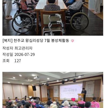
[복지] 천주교 왕십리성당 7월 봉성체활동
작성자
최고관리자
작성일
2026-07-29
조회
127