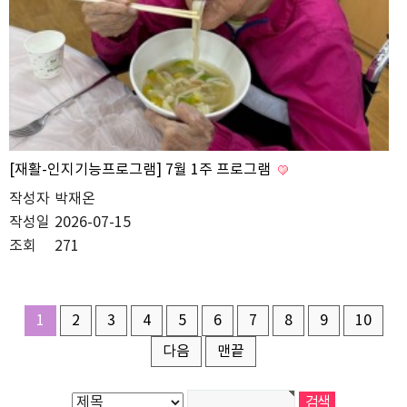
[재활-인지기능프로그램] 7월 1주 프로그램
작성자
박재온
작성일
2026-07-15
조회
271
1
2
3
4
5
6
7
8
9
10
다음
맨끝