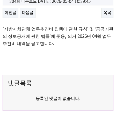
204회 다운로드
DATE : 2026-05-04 10:29:45
이전글
다음글
목록
'
지방자치단체 업무추진비 집행에 관한 규칙
’
및
‘
공공기관
의 정보공개에 관한 법률
’
에 준용
,
의거
2026
년
04
월 업무
추진비 내역을 공고합니다
.
댓글목록
등록된 댓글이 없습니다.