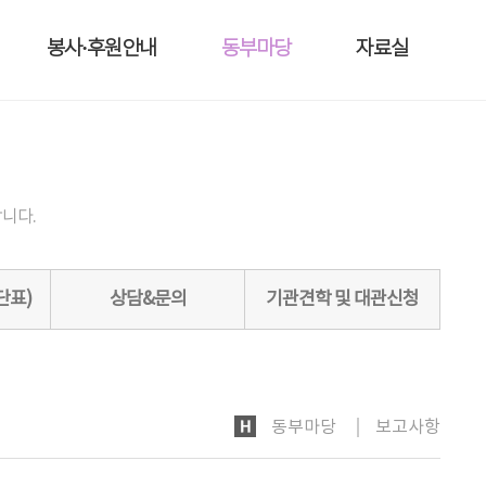
봉사·후원안내
동부마당
자료실
니다.
단표)
상담&문의
기관견학 및 대관신청
HOME
동부마당
보고사항