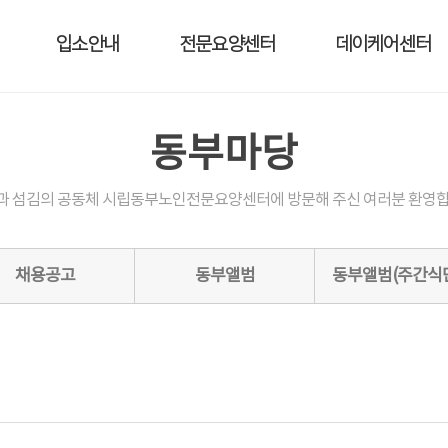
입소안내
전문요양센터
데이케어센터
동부마당
과 섬김의 공동체 시립동부노인전문요양센터에 방문해 주신 여러분 환영합
채용공고
동부앨범
동부앨범(주간식